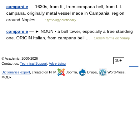
campanile
— 1630s, from It., from campana bell, from L.L.
campana, originally metal vessel made in Campania, region
around Naples …
Etymology dictionary
campanile
— ► NOUN ▪ a bell tower, especially a free standing
one. ORIGIN Italian, from campana bell …
English terms dictionary
© Academic, 2000-2026
18+
Contact us:
Technical Support
,
Advertising
Dictionaries export
, created on PHP,
Joomla,
Drupal,
WordPress,
MODx.