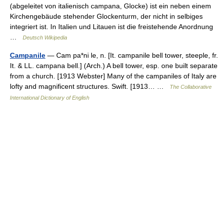
(abgeleitet von italienisch campana, Glocke) ist ein neben einem
Kirchengebäude stehender Glockenturm, der nicht in selbiges
integriert ist. In Italien und Litauen ist die freistehende Anordnung
…
Deutsch Wikipedia
Campanile
— Cam pa*ni le, n. [It. campanile bell tower, steeple, fr.
It. & LL. campana bell.] (Arch.) A bell tower, esp. one built separate
from a church. [1913 Webster] Many of the campaniles of Italy are
lofty and magnificent structures. Swift. [1913… …
The Collaborative
International Dictionary of English