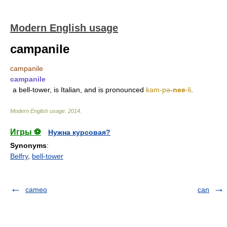
Modern English usage
campanile
campanile
campanile
a bell-tower, is Italian, and is pronounced
kam-pǝ
-nee
-li
.
Modern English usage
.
2014
.
Игры ⚽
Нужна курсовая?
Synonyms
:
Belfry
,
bell-tower
cameo
can