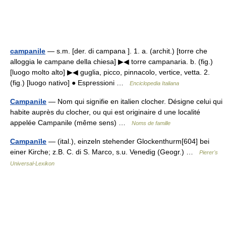
campanile
— s.m. [der. di campana ]. 1. a. (archit.) [torre che
alloggia le campane della chiesa] ▶◀ torre campanaria. b. (fig.)
[luogo molto alto] ▶◀ guglia, picco, pinnacolo, vertice, vetta. 2.
(fig.) [luogo nativo] ● Espressioni …
Enciclopedia Italiana
Campanile
— Nom qui signifie en italien clocher. Désigne celui qui
habite auprès du clocher, ou qui est originaire d une localité
appelée Campanile (même sens) …
Noms de famille
Campanīle
— (ital.), einzeln stehender Glockenthurm[604] bei
einer Kirche; z.B. C. di S. Marco, s.u. Venedig (Geogr.) …
Pierer's
Universal-Lexikon