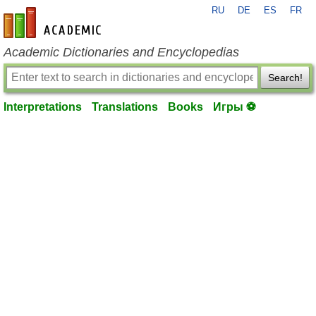
RU
DE
ES
FR
en-academic.com
Academic Dictionaries and Encyclopedias
Search!
Interpretations
Translations
Books
Игры ⚽